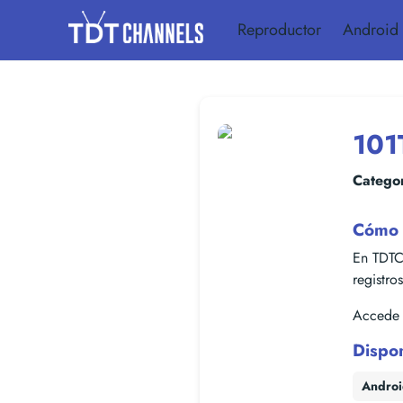
Reproductor
Android
101
Categor
Cómo 
En TDTC
registro
Accede f
Dispo
Andro