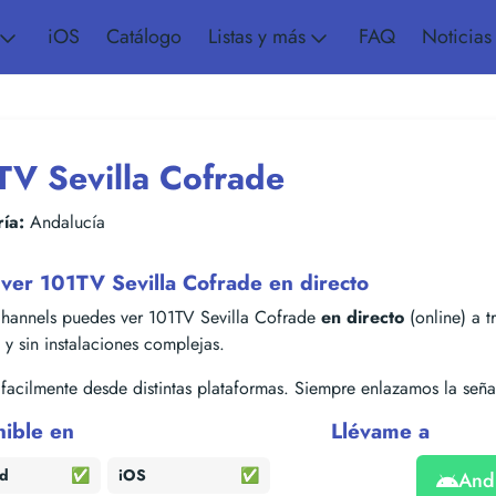
iOS
Catálogo
Listas y más
FAQ
Noticias
TV Sevilla Cofrade
ía:
Andalucía
ver 101TV Sevilla Cofrade en directo
hannels puedes ver 101TV Sevilla Cofrade
en directo
(online) a t
s y sin instalaciones complejas.
acilmente desde distintas plataformas. Siempre enlazamos la señal
nible en
Llévame a
id
✅
iOS
✅
And