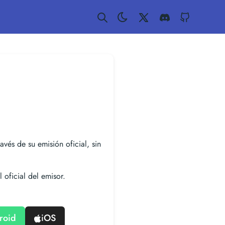
Twitter
Discord
GitHub
ravés de su emisión oficial, sin
 oficial del emisor.
roid
iOS