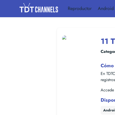
Reproductor
Android
11 
Categor
Cómo 
En TDTC
registro
Accede f
Dispo
Andro