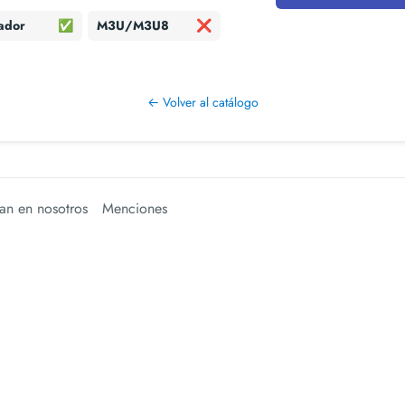
ador
✅
M3U/M3U8
❌
← Volver al catálogo
an en nosotros
Menciones