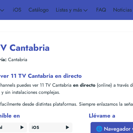
iOS
Catálogo
Listas y más
FAQ
Noticias
TV Cantabria
ía:
Cantabria
ver 11 TV Cantabria en directo
hannels puedes ver 11 TV Cantabria
en directo
(online) a través d
s y sin instalaciones complejas.
acilmente desde distintas plataformas. Siempre enlazamos la señal
nible en
Llévame a
id
▶️
iOS
▶️
🌐 Navegador