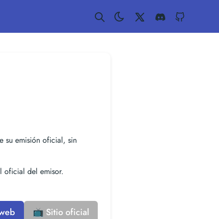
Twitter
Discord
GitHub
e su emisión oficial, sin
 oficial del emisor.
 web
📺 Sitio oficial