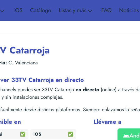
iOS
Catálogo
Listas y más
FAQ
Noticias
V Catarroja
ía:
C. Valenciana
ver 33TV Catarroja en directo
hannels puedes ver 33TV Catarroja
en directo
(online) a través de
s y sin instalaciones complejas.
acilmente desde distintas plataformas. Siempre enlazamos la señal
nible en
Llévame a
id
✅
iOS
✅
And