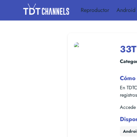
Reproductor
Android
33T
Categor
Cómo 
En TDTC
registro
Accede f
Dispo
Andro