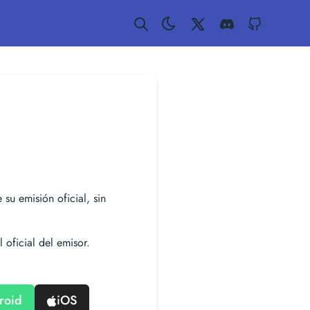
Twitter
Discord
GitHub
 su emisión oficial, sin
 oficial del emisor.
roid
iOS