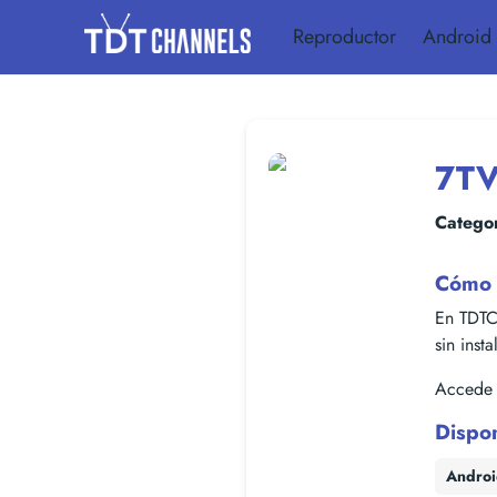
Reproductor
Android
7TV
Categor
Cómo 
En TDTC
sin inst
Accede f
Dispo
Andro