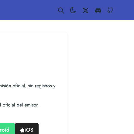
Twitter
Discord
GitHub
isión oficial, sin registros y
 oficial del emisor.
roid
iOS