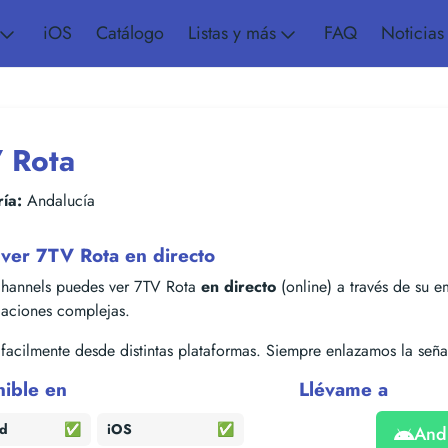
iOS
Catálogo
Listas y más
FAQ
Noticias
 Rota
ía:
Andalucía
ver 7TV Rota en directo
hannels puedes ver 7TV Rota
en directo
(online) a través de su em
alaciones complejas.
acilmente desde distintas plataformas. Siempre enlazamos la señal
nible en
Llévame a
id
✅
iOS
✅
And