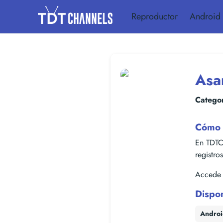
Reproductor
Android
Asa
Categor
Cómo 
En TDTC
registro
Accede f
Dispo
Andro