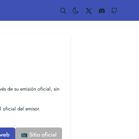
Twitter
Discord
GitHub
vés de su emisión oficial, sin
 oficial del emisor.
 web
📺 Sitio oficial