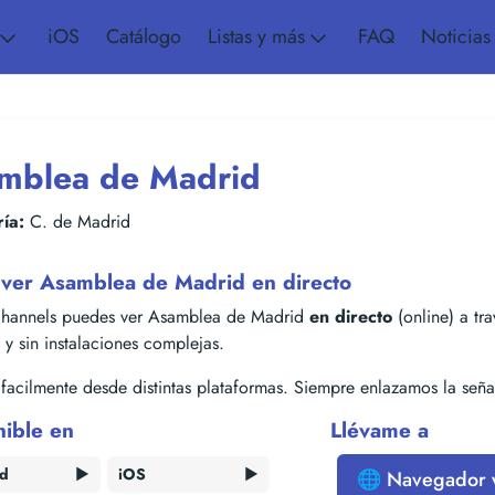
iOS
Catálogo
Listas y más
FAQ
Noticias
mblea de Madrid
ía:
C. de Madrid
ver Asamblea de Madrid en directo
hannels puedes ver Asamblea de Madrid
en directo
(online) a tra
s y sin instalaciones complejas.
acilmente desde distintas plataformas. Siempre enlazamos la señal
nible en
Llévame a
id
▶️
iOS
▶️
🌐 Navegador