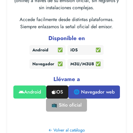
(online) a través de su emisión oficial, sin registros y
sin instalaciones complejas.
Accede facilmente desde distintas plataformas.
Siempre enlazamos la señal oficial del emisor.
Disponible en
Android
✅
iOS
✅
Navegador
✅
M3U/M3U8
✅
Llévame a
Android
iOS
🌐 Navegador web
📺 Sitio oficial
← Volver al catálogo