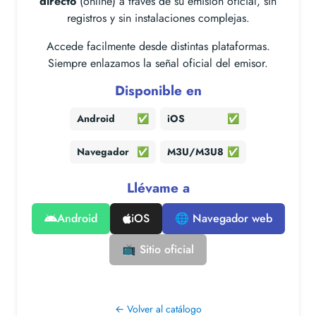
directo
(online) a través de su emisión oficial, sin
registros y sin instalaciones complejas.
Accede facilmente desde distintas plataformas.
Siempre enlazamos la señal oficial del emisor.
Disponible en
Android
✅
iOS
✅
Navegador
✅
M3U/M3U8
✅
Llévame a
Android
iOS
🌐 Navegador web
📺 Sitio oficial
← Volver al catálogo