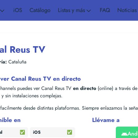
iOS
Catálogo
Listas y más
FAQ
Noticias
al Reus TV
ía:
Cataluña
ver Canal Reus TV en directo
hannels puedes ver Canal Reus TV
en directo
(online) a través de 
s y sin instalaciones complejas.
acilmente desde distintas plataformas. Siempre enlazamos la señal
nible en
Llévame a
id
✅
iOS
✅
And