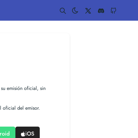
Twitter
Discord
GitHub
su emisión oficial, sin
 oficial del emisor.
roid
iOS