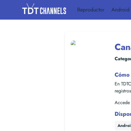
Reproductor
Android
Can
Categor
Cómo 
En TDTC
registro
Accede f
Dispo
Andro