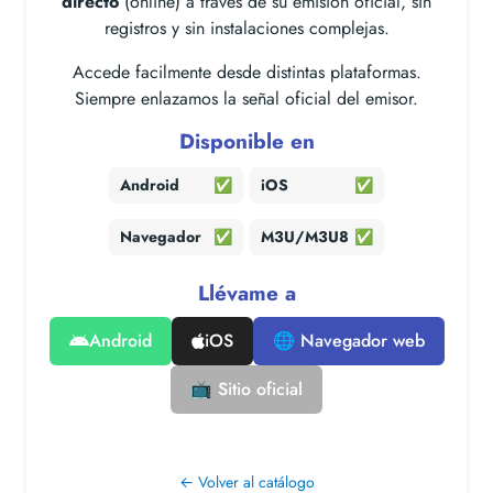
directo
(online) a través de su emisión oficial, sin
registros y sin instalaciones complejas.
Accede facilmente desde distintas plataformas.
Siempre enlazamos la señal oficial del emisor.
Disponible en
Android
✅
iOS
✅
Navegador
✅
M3U/M3U8
✅
Llévame a
Android
iOS
🌐 Navegador web
📺 Sitio oficial
← Volver al catálogo