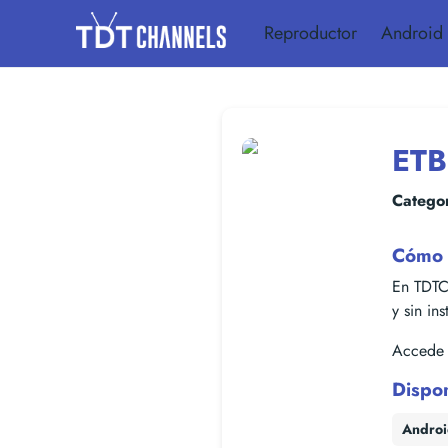
Reproductor
Android
ETB
Categor
Cómo 
En TDTC
y sin in
Accede f
Dispo
Andro