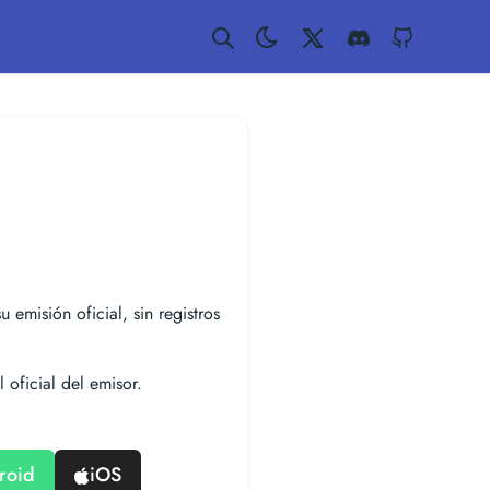
Twitter
Discord
GitHub
u emisión oficial, sin registros
 oficial del emisor.
roid
iOS