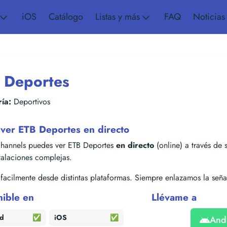
iOS
Catálogo
Listas y más
FAQ
Noticias
 Deportes
ía:
Deportivos
ver ETB Deportes en directo
hannels puedes ver ETB Deportes
en directo
(online) a través de s
stalaciones complejas.
acilmente desde distintas plataformas. Siempre enlazamos la señal
nible en
Llévame a
id
✅
iOS
✅
And