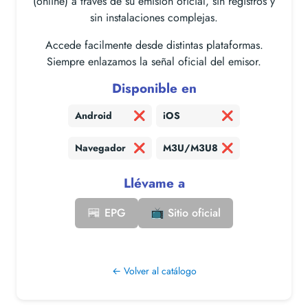
(online) a través de su emisión oficial, sin registros y
sin instalaciones complejas.
Accede facilmente desde distintas plataformas.
Siempre enlazamos la señal oficial del emisor.
Disponible en
Android
❌
iOS
❌
Navegador
❌
M3U/M3U8
❌
Llévame a
📰 EPG
📺 Sitio oficial
← Volver al catálogo