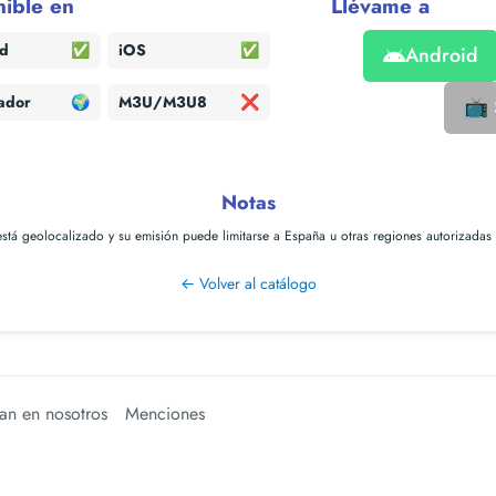
nible en
Llévame a
id
✅
iOS
✅
Android
ador
🌍
M3U/M3U8
❌
📺 S
Notas
está geolocalizado y su emisión puede limitarse a España u otras regiones autorizadas 
← Volver al catálogo
an en nosotros
Menciones