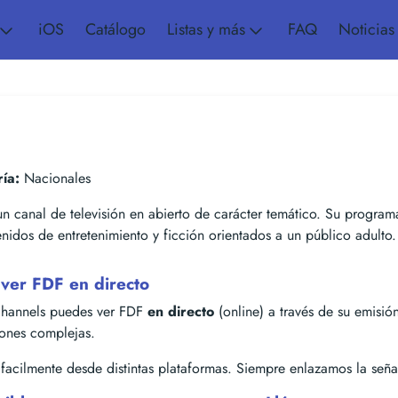
iOS
Catálogo
Listas y más
FAQ
Noticias
ía:
Nacionales
n canal de televisión en abierto de carácter temático. Su program
nidos de entretenimiento y ficción orientados a un público adulto.
ver FDF en directo
hannels puedes ver FDF
en directo
(online) a través de su emisión 
iones complejas.
acilmente desde distintas plataformas. Siempre enlazamos la señal