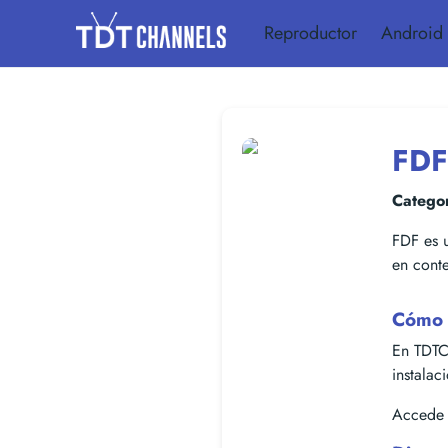
Reproductor
Android
FDF
Categor
FDF es u
en conte
Cómo 
En TDTC
instalac
Accede f