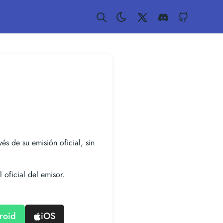
Twitter
Discord
GitHub
vés de su emisión oficial, sin
 oficial del emisor.
roid
iOS