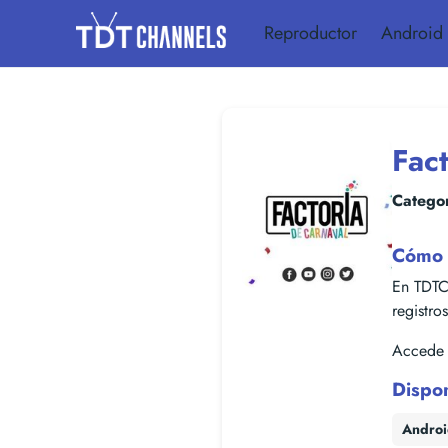
Reproductor
Android
Fac
Categor
Cómo v
En TDTC
registro
Accede f
Dispo
Andro