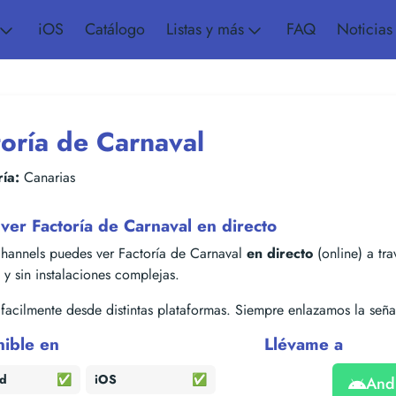
iOS
Catálogo
Listas y más
FAQ
Noticias
toría de Carnaval
ía:
Canarias
er Factoría de Carnaval en directo
hannels puedes ver Factoría de Carnaval
en directo
(online) a tra
s y sin instalaciones complejas.
acilmente desde distintas plataformas. Siempre enlazamos la señal
nible en
Llévame a
id
✅
iOS
✅
And