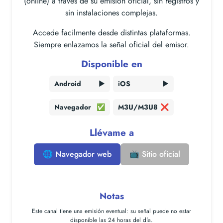
(online) a través de su emisión oficial, sin registros y
sin instalaciones complejas.
Accede facilmente desde distintas plataformas.
Siempre enlazamos la señal oficial del emisor.
Disponible en
Android
▶️
iOS
▶️
Navegador
✅
M3U/M3U8
❌
Llévame a
🌐 Navegador web
📺 Sitio oficial
Notas
Este canal tiene una
emisión eventual
: su señal puede no estar
disponible las 24 horas del día.