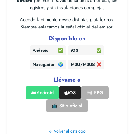
directo
(online) a través de su emisión oficial, sin
registros y sin instalaciones complejas.
Accede facilmente desde distintas plataformas.
Siempre enlazamos la señal oficial del emisor.
Disponible en
Android
✅
iOS
✅
Navegador
🌍
M3U/M3U8
❌
Llévame a
Android
iOS
📰 EPG
📺 Sitio oficial
← Volver al catálogo