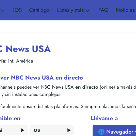
iOS
Catálogo
Listas y más
FAQ
Noticias
 News USA
ía:
Int. América
ver NBC News USA en directo
hannels puedes ver NBC News USA
en directo
(online) a través d
s y sin instalaciones complejas.
acilmente desde distintas plataformas. Siempre enlazamos la señal
nible en
Llévame a
id
▶️
iOS
▶️
🌐 Navegador