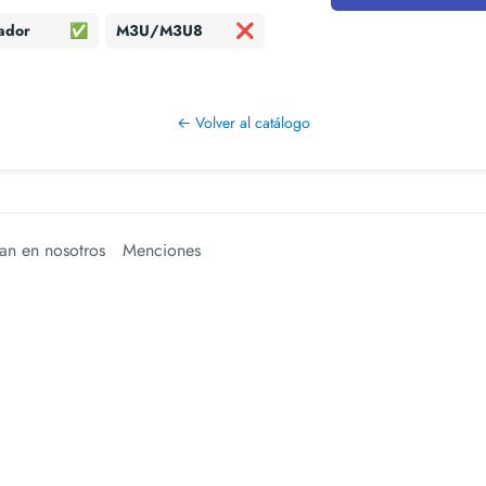
ador
✅
M3U/M3U8
❌
← Volver al catálogo
an en nosotros
Menciones