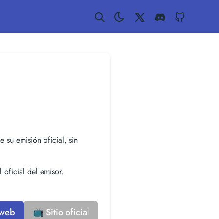
Twitter
Discord
GitHub
e su emisión oficial, sin
 oficial del emisor.
 web
📺 Sitio oficial