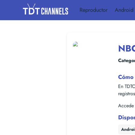
Reproductor
Android
NBC
Categor
Cómo 
En TDTC
registro
Accede f
Dispo
Andro