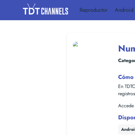
Reproductor
Android
Num
Categor
Cómo 
En TDTC
registro
Accede f
Dispo
Andro