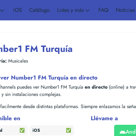
iOS
Catálogo
Listas y más
FAQ
Noticias
ber1 FM Turquía
ía:
Musicales
ver Number1 FM Turquía en directo
hannels puedes ver Number1 FM Turquía
en directo
(online) a tra
s y sin instalaciones complejas.
acilmente desde distintas plataformas. Siempre enlazamos la señal
nible en
Llévame a
id
✅
iOS
✅
And