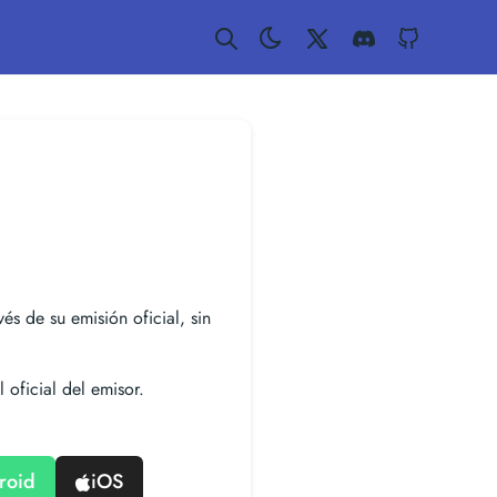
Twitter
Discord
GitHub
vés de su emisión oficial, sin
 oficial del emisor.
roid
iOS