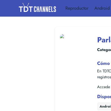
Reproductor
Android
Par
Categor
Cómo v
En TDTC
registro
Accede f
Dispo
Andro