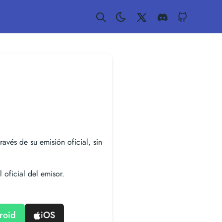
Twitter
Discord
GitHub
ravés de su emisión oficial, sin
 oficial del emisor.
roid
iOS