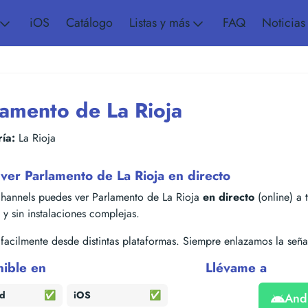
iOS
Catálogo
Listas y más
FAQ
Noticias
lamento de La Rioja
ía:
La Rioja
er Parlamento de La Rioja en directo
hannels puedes ver Parlamento de La Rioja
en directo
(online) a t
s y sin instalaciones complejas.
acilmente desde distintas plataformas. Siempre enlazamos la señal
nible en
Llévame a
id
✅
iOS
✅
And