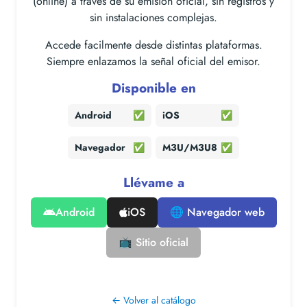
(online) a través de su emisión oficial, sin registros y
sin instalaciones complejas.
Accede facilmente desde distintas plataformas.
Siempre enlazamos la señal oficial del emisor.
Disponible en
Android
✅
iOS
✅
Navegador
✅
M3U/M3U8
✅
Llévame a
Android
iOS
🌐 Navegador web
📺 Sitio oficial
← Volver al catálogo