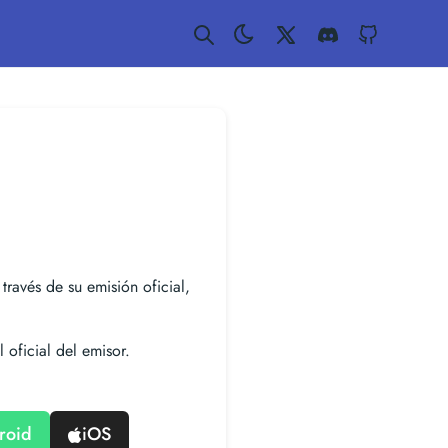
Twitter
Discord
GitHub
 través de su emisión oficial,
 oficial del emisor.
roid
iOS