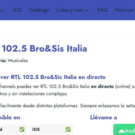
iOS
Catálogo
Listas y más
FAQ
Noticias
 102.5 Bro&Sis Italia
ía:
Musicales
er RTL 102.5 Bro&Sis Italia en directo
hannels puedes ver RTL 102.5 Bro&Sis Italia
en directo
(online) a
stros y sin instalaciones complejas.
acilmente desde distintas plataformas. Siempre enlazamos la señal
nible en
Llévame a
id
✅
iOS
✅
And