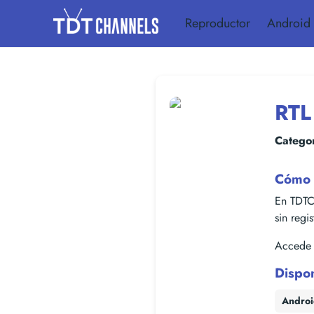
Reproductor
Android
RTL
Categor
Cómo v
En TDTC
sin regi
Accede f
Dispo
Andro