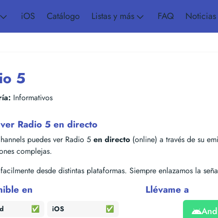
iOS
Catálogo
Listas y más
FAQ
Noticias
io 5
ía:
Informativos
ver Radio 5 en directo
hannels puedes ver Radio 5
en directo
(online) a través de su emis
iones complejas.
acilmente desde distintas plataformas. Siempre enlazamos la señal
nible en
Llévame a
id
✅
iOS
✅
And