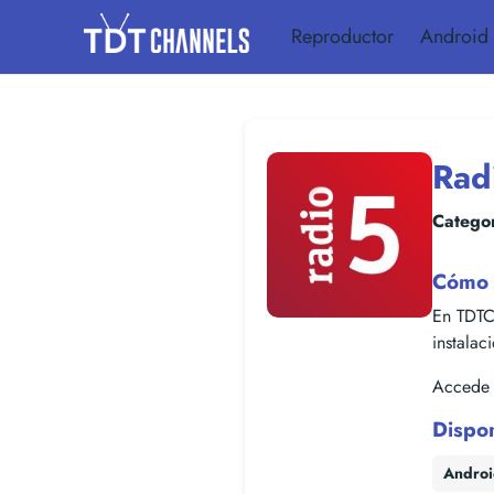
Reproductor
Android
Rad
Categor
Cómo 
En TDTC
instalac
Accede f
Dispo
Andro