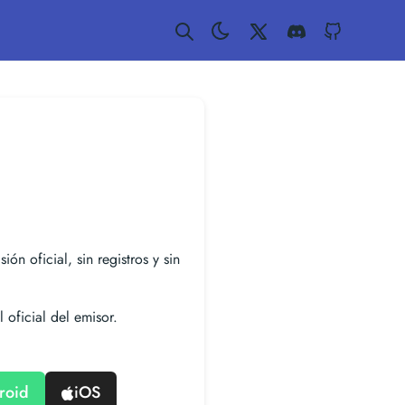
Twitter
Discord
GitHub
ión oficial, sin registros y sin
 oficial del emisor.
roid
iOS