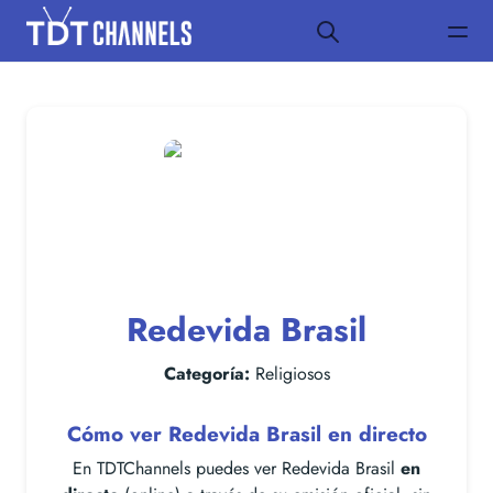
Redevida Brasil
Categoría:
Religiosos
Cómo ver Redevida Brasil en directo
En TDTChannels puedes ver Redevida Brasil
en