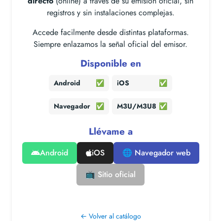
directo
(online) a través de su emisión oficial, sin
registros y sin instalaciones complejas.
Accede facilmente desde distintas plataformas.
Siempre enlazamos la señal oficial del emisor.
Disponible en
Android
✅
iOS
✅
Navegador
✅
M3U/M3U8
✅
Llévame a
Android
iOS
🌐 Navegador web
📺 Sitio oficial
← Volver al catálogo