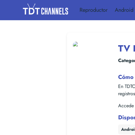
Reproductor
Android
TV 
Categor
Cómo 
En TDTC
registro
Accede f
Dispo
Andro