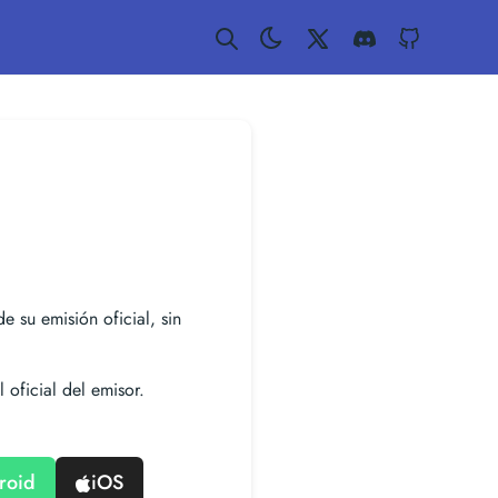
Twitter
Discord
GitHub
de su emisión oficial, sin
 oficial del emisor.
roid
iOS