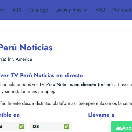
iOS
Catálogo
Listas y más
FAQ
Noticias
Perú Noticias
ía:
Int. América
ver TV Perú Noticias en directo
hannels puedes ver TV Perú Noticias
en directo
(online) a través 
s y sin instalaciones complejas.
acilmente desde distintas plataformas. Siempre enlazamos la señal
nible en
Llévame a
id
✅
iOS
✅
And