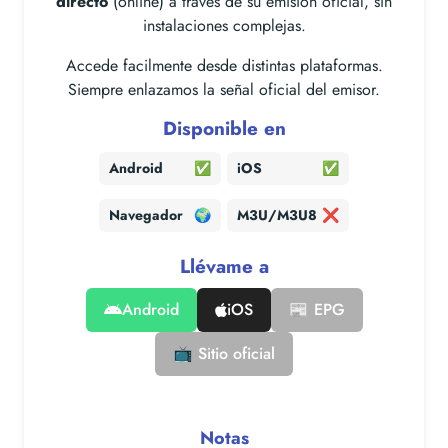
directo
(online) a través de su emisión oficial, sin
instalaciones complejas.
Accede facilmente desde distintas plataformas.
Siempre enlazamos la señal oficial del emisor.
Disponible en
Android
✅
iOS
✅
Navegador
🌍
M3U/M3U8
❌
Llévame a
Android
iOS
📰 EPG
📺 Sitio oficial
Notas