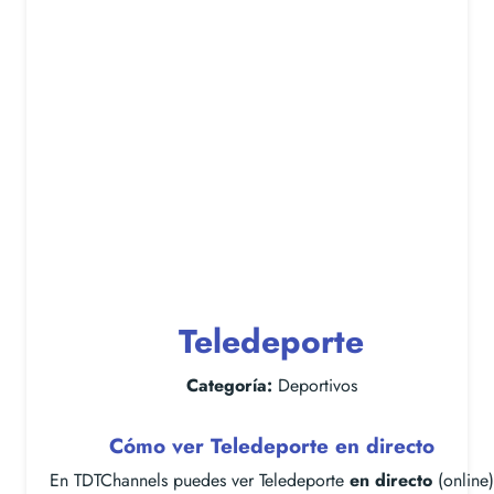
Teledeporte
Categoría:
Deportivos
Cómo ver Teledeporte en directo
En TDTChannels puedes ver Teledeporte
en directo
(online)