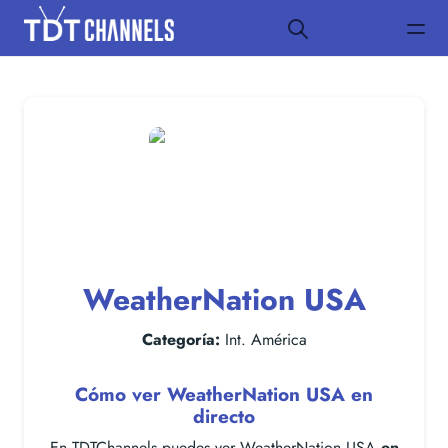
WeatherNation USA
Categoría:
Int. América
Cómo ver WeatherNation USA en
directo
En TDTChannels puedes ver WeatherNation USA
en