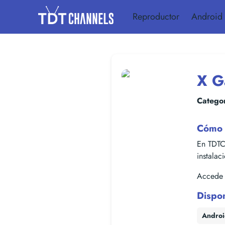
Reproductor
Android
X G
Categor
Cómo 
En TDTC
instalac
Accede f
Dispo
Andro