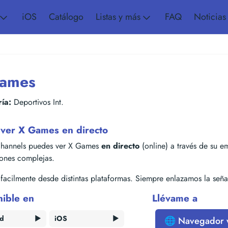
iOS
Catálogo
Listas y más
FAQ
Noticias
ames
ía:
Deportivos Int.
ver X Games en directo
hannels puedes ver X Games
en directo
(online) a través de su emi
iones complejas.
acilmente desde distintas plataformas. Siempre enlazamos la señal
nible en
Llévame a
id
▶️
iOS
▶️
🌐 Navegador