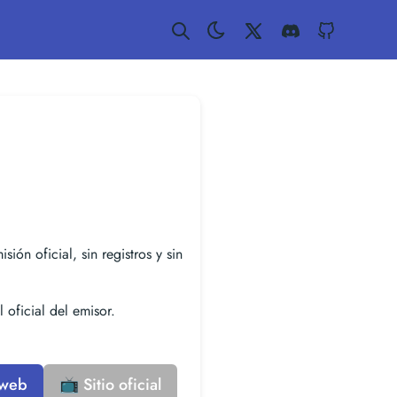
Twitter
Discord
GitHub
sión oficial, sin registros y sin
 oficial del emisor.
 web
📺 Sitio oficial