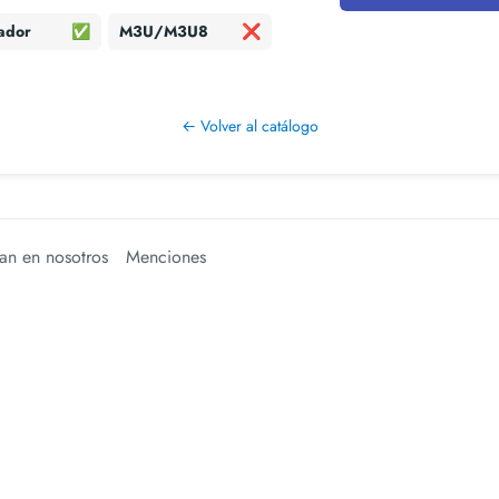
ador
✅
M3U/M3U8
❌
← Volver al catálogo
an en nosotros
Menciones