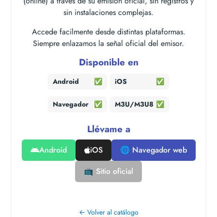
(online) a través de su emisión oficial, sin registros y
sin instalaciones complejas.
Accede facilmente desde distintas plataformas.
Siempre enlazamos la señal oficial del emisor.
Disponible en
Android
✅
iOS
✅
Navegador
✅
M3U/M3U8
✅
Llévame a
Android
iOS
🌐 Navegador web
📺 Sitio oficial
← Volver al catálogo